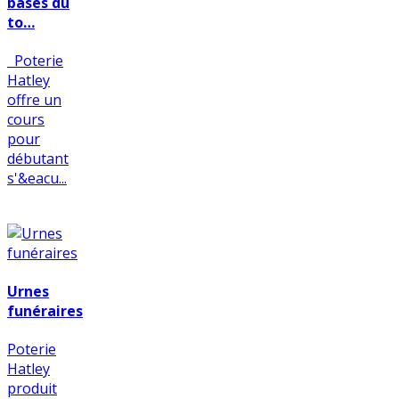
bases du
to…
Poterie
Hatley
offre un
cours
pour
débutant
s'&eacu...
Urnes
funéraires
Poterie
Hatley
produit