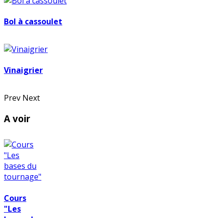
Bol à cassoulet
Vinaigrier
Prev
Next
A voir
Cours
"Les